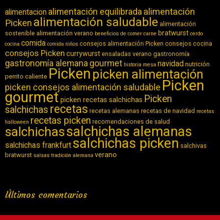
alimentación equilibrada
alimentación
alimentacion
alimentación saludable
Picken
alimentación
bratwurst
sostenible
alimentación verano
beneficios de comer carne
cerdo
comida
consejos alimentación Picken
consejos cocina
cocina
comida niños
consejos Picken
currywurst
ensaladas verano
gastronomía
gastronomía alemana
gourmet
navidad
nutrición
historia
mesa
Picken
picken alimentación
perrito caliente
Picken
picken consejos alimentación saludable
gourmet
Picken
picken recetas salchichas
recetas
salchichas
recetas alemanas
recetas de navidad
recetas
recetas picken
recomendaciones de salud
halloween
salchichas alemanas
salchichas
salchichas picken
salchichas frankfurt
salchivas
verano
bratwurst
salsas
tradición alemana
Últimos comentarios