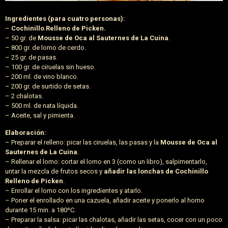
Ingredientes (para cuatro personas):
–
Cochinillo Relleno de Picken.
– 50 gr. de
Mousse de Oca al Sauternes de La Cuina
.
– 800 gr. de lomo de cerdo.
– 25 gr. de pasas.
– 100 gr. de ciruelas sin hueso.
– 200 ml. de vino blanco.
– 200 gr. de surtido de setas.
– 2 chalotas.
– 500 ml. de nata líquida.
– Aceite, sal y pimienta.
Elaboración:
– Preparar el relleno: picar las ciruelas, las pasas y la
Mousse de Oca al
Sauternes de La Cuina
.
– Rellenar el lomo: cortar el lomo en 3 (como un libro), salpimentarlo,
untar la mezcla de frutos secos y
añadir las lonchas de Cochinillo
Relleno de Picken
.
– Enrollar el lomo con los ingredientes y atarlo.
– Poner el enrollado en una cazuela, añadir aceite y ponerlo al horno
durante 15 min. a 180ºC.
– Preparar la salsa: picar las chalotas, añadir las setas, cocer con un poco