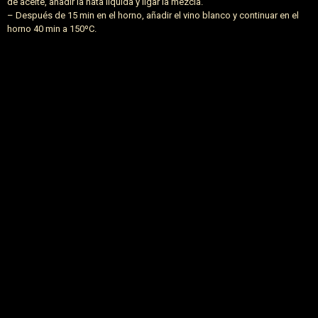
de aceite, añadir la nata líquida y ligar la mezcla.
– Después de 15 min en el horno, añadir el vino blanco y continuar en el
horno 40 min a 150ºC.