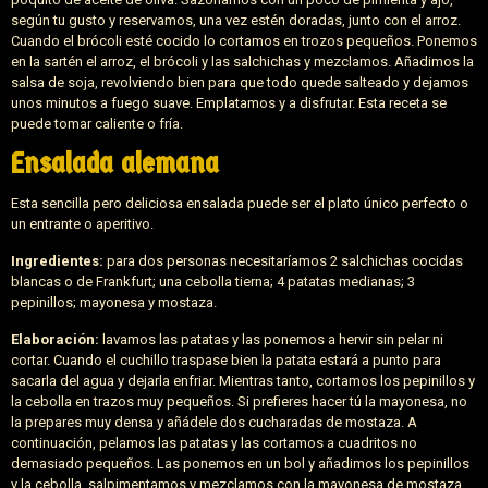
según tu gusto y reservamos, una vez estén doradas, junto con el arroz.
Cuando el brócoli esté cocido lo cortamos en trozos pequeños. Ponemos
en la sartén el arroz, el brócoli y las salchichas y mezclamos. Añadimos la
salsa de soja, revolviendo bien para que todo quede salteado y dejamos
unos minutos a fuego suave. Emplatamos y a disfrutar. Esta receta se
puede tomar caliente o fría.
Ensalada alemana
Esta sencilla pero deliciosa ensalada puede ser el plato único perfecto o
un entrante o aperitivo.
Ingredientes:
para dos personas necesitaríamos 2 salchichas cocidas
blancas o de Frankfurt; una cebolla tierna; 4 patatas medianas; 3
pepinillos; mayonesa y mostaza.
Elaboración:
lavamos las patatas y las ponemos a hervir sin pelar ni
cortar. Cuando el cuchillo traspase bien la patata estará a punto para
sacarla del agua y dejarla enfriar. Mientras tanto, cortamos los pepinillos y
la cebolla en trazos muy pequeños. Si prefieres hacer tú la mayonesa, no
la prepares muy densa y añádele dos cucharadas de mostaza. A
continuación, pelamos las patatas y las cortamos a cuadritos no
demasiado pequeños. Las ponemos en un bol y añadimos los pepinillos
y la cebolla, salpimentamos y mezclamos con la mayonesa de mostaza.