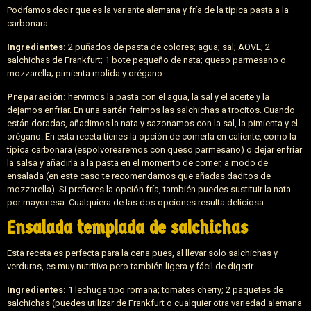
Podríamos decir que es la variante alemana y fría de la típica pasta a la
carbonara.
Ingredientes:
2 puñados de pasta de colores; agua; sal; AOVE; 2
salchichas de Frankfurt; 1 bote pequeño de nata; queso parmesano o
mozzarella; pimienta molida y orégano.
Preparación:
hervimos la pasta con el agua, la sal y el aceite y la
dejamos enfriar. En una sartén freímos las salchichas a trocitos. Cuando
están doradas, añadimos la nata y sazonamos con la sal, la pimienta y el
orégano. En esta receta tienes la opción de comerla en caliente, como la
típica carbonara (espolvorearemos con queso parmesano) o dejar enfriar
la salsa y añadirla a la pasta en el momento de comer, a modo de
ensalada (en este caso te recomendamos que añadas daditos de
mozzarella). Si prefieres la opción fría, también puedes sustituir la nata
por mayonesa. Cualquiera de las dos opciones resulta deliciosa.
Ensalada templada de salchichas
Esta receta es perfecta para la cena pues, al llevar solo salchichas y
verduras, es muy nutritiva pero también ligera y fácil de digerir.
Ingredientes:
1 lechuga tipo romana; tomates cherry; 2 paquetes de
salchichas (puedes utilizar de Frankfurt o cualquier otra variedad alemana