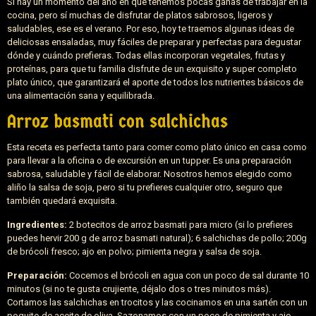
Si hay un momento del año en que tenemos pocas ganas de trabajar en la
cocina, pero sí muchas de disfrutar de platos sabrosos, ligeros y
saludables, ese es el verano. Por eso, hoy te traemos algunas ideas de
deliciosas ensaladas, muy fáciles de preparar y perfectas para degustar
dónde y cuándo prefieras. Todas ellas incorporan vegetales, frutas y
proteínas, para que tu familia disfrute de un exquisito y super completo
plato único, que garantizará el aporte de todos los nutrientes básicos de
una alimentación sana y equilibrada.
Arroz basmati con salchichas
Esta receta es perfecta tanto para comer como plato único en casa como
para llevar a la oficina o de excursión en un tupper. Es una preparación
sabrosa, saludable y fácil de elaborar. Nosotros hemos elegido como
aliño la salsa de soja, pero si tu prefieres cualquier otro, seguro que
también quedará exquisita.
Ingredientes:
2 botecitos de arroz basmati para micro (si lo prefieres
puedes hervir 200 g de arroz basmati natural); 6 salchichas de pollo; 200g
de brócoli fresco; ajo en polvo; pimienta negra y salsa de soja.
Preparación:
Cocemos el brócoli en agua con un poco de sal durante 10
minutos (si no te gusta crujiente, déjalo dos o tres minutos más).
Cortamos las salchichas en trocitos y las cocinamos en una sartén con un
poquito de aceite de oliva. Sazonamos con un poco de pimienta y ajo,