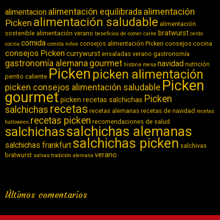
alimentación equilibrada
alimentación
alimentacion
alimentación saludable
Picken
alimentación
bratwurst
sostenible
alimentación verano
beneficios de comer carne
cerdo
comida
consejos alimentación Picken
consejos cocina
cocina
comida niños
consejos Picken
currywurst
ensaladas verano
gastronomía
gastronomía alemana
gourmet
navidad
nutrición
historia
mesa
Picken
picken alimentación
perrito caliente
Picken
picken consejos alimentación saludable
gourmet
Picken
picken recetas salchichas
recetas
salchichas
recetas alemanas
recetas de navidad
recetas
recetas picken
recomendaciones de salud
halloween
salchichas alemanas
salchichas
salchichas picken
salchichas frankfurt
salchivas
verano
bratwurst
salsas
tradición alemana
Últimos comentarios