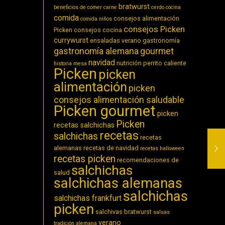
bratwurst
beneficios de comer carne
cerdo
cocina
comida
consejos alimentación
comida niños
consejos Picken
Picken
consejos cocina
currywurst
ensaladas verano
gastronomía
gastronomía alemana
gourmet
navidad
nutrición
perrito caliente
historia
mesa
Picken
picken
alimentación
picken
consejos alimentación saludable
Picken gourmet
picken
Picken
recetas salchichas
recetas
salchichas
recetas
alemanas
recetas de navidad
recetas halloween
recetas picken
recomendaciones de
salchichas
salud
salchichas alemanas
salchichas
salchichas frankfurt
picken
salchivas bratwurst
salsas
verano
tradición alemana