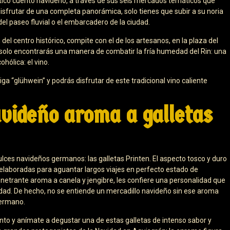
ntico cuento navideño, a través de sus seis mercados temáticos que
s disfrutar de una completa panorámica, solo tienes que subir a su noria
el paseo fluvial o el embarcadero de la ciudad.
del centro histórico, compite con el de los artesanos, en la plaza del
solo encontrarás una manera de combatir la fría humedad del Rin: una
hólica: el vino.
ga “glühwein” y podrás disfrutar de este tradicional vino caliente
videño aroma a galletas
ulces navideños germanos: las galletas Printen. El aspecto tosco y duro
 elaboradas para aguantar largos viajes en perfecto estado de
netrante aroma a canela y jengibre, les confiere una personalidad que
idad. De hecho, no se entiende un mercadillo navideño sin ese aroma
germano.
nto y anímate a degustar una de estas galletas de intenso sabor y