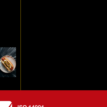
propio
erritos y