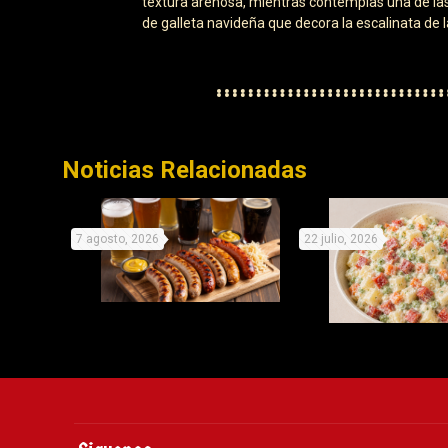
textura arenosa, mientras contemplas una de las
de galleta navideña que decora la escalinata de l
Noticias Relacionadas
7 agosto, 2026
22 julio, 2026
Celebra este día de la
Recetas origina
cerveza con cinco delicios
Picken para no de