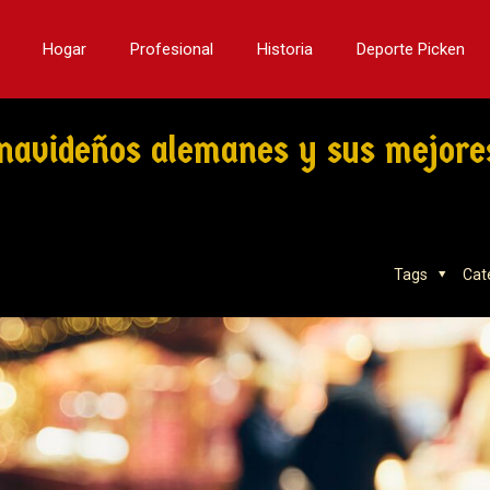
Hogar
Profesional
Historia
Deporte Picken
s navideños alemanes y sus mejore
Tags
Cat