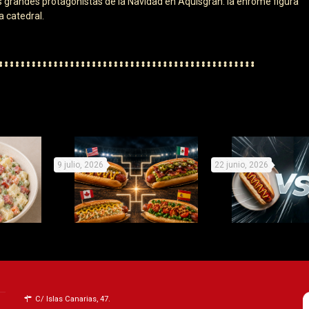
 grandes protagonistas de la Navidad en Aquisgrán: la enrome figura
a catedral.
9 julio, 2026
22 junio, 2026
les con
Mundial de Perritos: elige
Organiza tu 
rretirse
equipo y prepárate para la
campeonato de p
C/ Islas Canarias, 47.