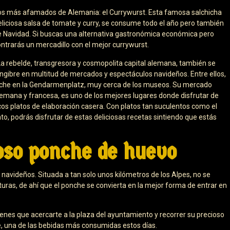
tos más afamados de Alemania: el Currywurst. Esta famosa salchicha
iciosa salsa de tomate y curry, se consume todo el año pero también
 de Navidad. Si buscas una alternativa gastronómica económica pero
ntrarás un mercadillo con el mejor currywurst.
 rebelde, transgresora y cosmopolita capital alemana, también se
jengibre en multitud de mercados y espectáculos navideños. Entre ellos,
che en la Gendarmenplatz, muy cerca de los museos. Su mercado
emana y francesa, es uno de los mejores lugares donde disfrutar de
ricos platos de elaboración casera. Con platos tan suculentos como el
to, podrás disfrutar de estas deliciosas recetas sintiendo que estás
so ponche de huevo
 navideños. Situada a tan solo unos kilómetros de los Alpes, no se
uras, de ahí que el ponche se convierta en la mejor forma de entrar en
 tienes que acercarte a la plaza del ayuntamiento y recorrer su precioso
, una de las bebidas más consumidas estos días.