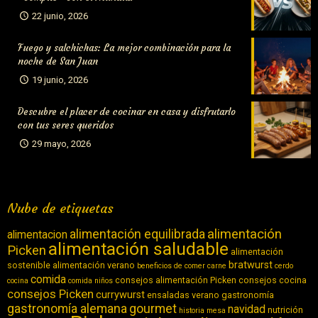
22 junio, 2026
Fuego y salchichas: La mejor combinación para la
noche de San Juan
19 junio, 2026
Descubre el placer de cocinar en casa y disfrutarlo
con tus seres queridos
29 mayo, 2026
Nube de etiquetas
alimentación equilibrada
alimentación
alimentacion
alimentación saludable
Picken
alimentación
bratwurst
sostenible
alimentación verano
beneficios de comer carne
cerdo
comida
consejos alimentación Picken
consejos cocina
cocina
comida niños
consejos Picken
currywurst
ensaladas verano
gastronomía
gastronomía alemana
gourmet
navidad
nutrición
historia
mesa