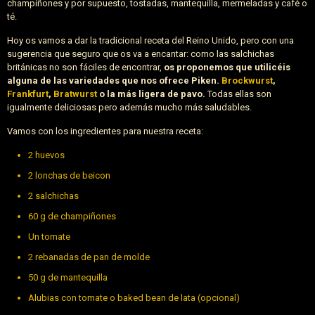
champiñones y por supuesto, tostadas, mantequilla, mermeladas y café o
té.
Hoy os vamos a dar la tradicional receta del Reino Unido, pero con una
sugerencia que seguro que os va a encantar: como las salchichas
británicas no son fáciles de encontrar,
os proponemos que utilicéis
alguna de las variedades que nos ofrece Piken.
Brockwurst
,
Frankfurt
,
Bratwurst
o la más ligera de pavo.
Todas ellas son
igualmente deliciosas pero además mucho más saludables.
Vamos con los ingredientes para nuestra receta:
2 huevos
2 lonchas de beicon
2 salchichas
60 g de champiñones
Un tomate
2 rebanadas de pan de molde
50 g de mantequilla
Alubias con tomate o baked bean de lata (opcional)