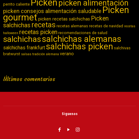
Picken
picken alimentación
perrito caliente
Picken
picken consejos alimentación saludable
gourmet
Picken
picken recetas salchichas
recetas
salchichas
recetas alemanas
recetas de navidad
recetas
recetas picken
recomendaciones de salud
halloween
salchichas alemanas
salchichas
salchichas picken
salchichas frankfurt
salchivas
verano
bratwurst
salsas
tradición alemana
Últimos comentarios
Siguenos