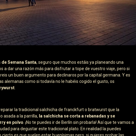
s de Semana Santa
, seguro que muchos estáis ya planeando una
 a dar una razón más para disfrutar a tope de vuestro viaje, pero si
areis un buen argumento para declinaros por la capital germana. Y es
has alemanas como si todavía no le habéis cogido el gusto, os
rywurst
.
parar la tradicional salchicha de franckfurt o bratwurst que la
 asada a la parrilla,
la salchicha se corta a rebanadas y se
rry en polvo
. ¡No te puedes ir de Berlín sin probarla! Así que te vamos a
udad para degustar este tradicional plato. En realidad la puedes
o cierto es que suelen estar buenísimas pero, si quieres probar las