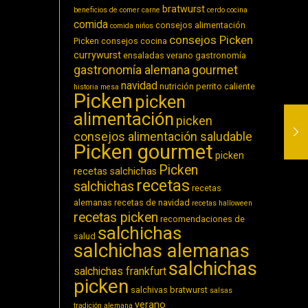
bratwurst
beneficios de comer carne
cerdo
cocina
comida
consejos alimentación
comida niños
consejos Picken
Picken
consejos cocina
currywurst
ensaladas verano
gastronomía
gastronomía alemana
gourmet
navidad
nutrición
perrito caliente
historia
mesa
Picken
picken
alimentación
picken
consejos alimentación saludable
Picken gourmet
picken
Picken
recetas salchichas
recetas
salchichas
recetas
alemanas
recetas de navidad
recetas halloween
recetas picken
recomendaciones de
salchichas
salud
salchichas alemanas
salchichas
salchichas frankfurt
picken
salchivas bratwurst
salsas
verano
tradición alemana