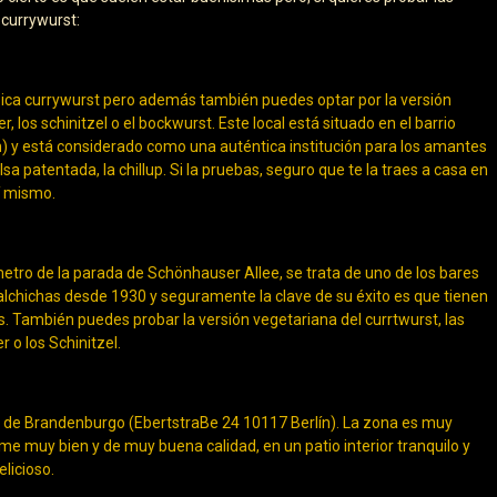
 currywurst:
ípica currywurst pero además también puedes optar por la versión
r, los schinitzel o el bockwurst. Este local está situado en el barrio
) y está considerado como una auténtica institución para los amantes
a patentada, la chillup. Si la pruebas, seguro que te la traes a casa en
í mismo.
metro de la parada de Schönhauser Allee, se trata de uno de los bares
salchichas desde 1930 y seguramente la clave de su éxito es que tienen
s. También puedes probar la versión vegetariana del currtwurst, las
 o los Schinitzel.
a de Brandenburgo (EbertstraBe 24 10117 Berlín). La zona es muy
come muy bien y de muy buena calidad, en un patio interior tranquilo y
licioso.