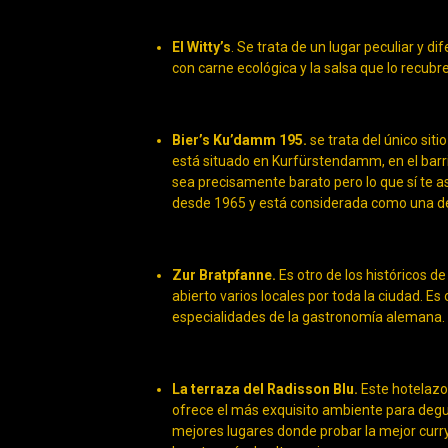
El Witty’s
. Se trata de un lugar peculiar y d
con carne ecológica y la salsa que lo recub
Bier’s Ku’damm 195.
se trata del único sit
está situado en Kurfürstendamm, en el barri
sea precisamente barato pero lo que sí te 
desde 1965 y está considerada como una de 
Zur Bratpfanne.
Es otro de los históricos d
abierto varios locales por toda la ciudad. Es
especialidades de la gastronomía alemana.
La terraza del Radisson Blu.
Este hotelazo d
ofrece el más exquisito ambiente para degu
mejores lugares donde probar la mejor curry