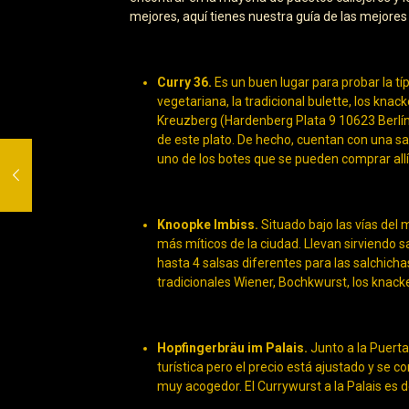
mejores, aquí tienes nuestra guía de las mejores
Curry 36.
Es un buen lugar para probar la t
vegetariana, la tradicional bulette, los knacke
Kreuzberg (Hardenberg Plata 9 10623 Berlín
de este plato. De hecho, cuentan con una sals
uno de los botes que se pueden comprar all
Knoopke Imbiss.
Situado bajo las vías del 
más míticos de la ciudad. Llevan sirviendo 
hasta 4 salsas diferentes para las salchicha
tradicionales Wiener, Bochkwurst, los knacker
Hopfingerbräu im Palais.
Junto a la Puert
turística pero el precio está ajustado y se 
muy acogedor. El Currywurst a la Palais es de