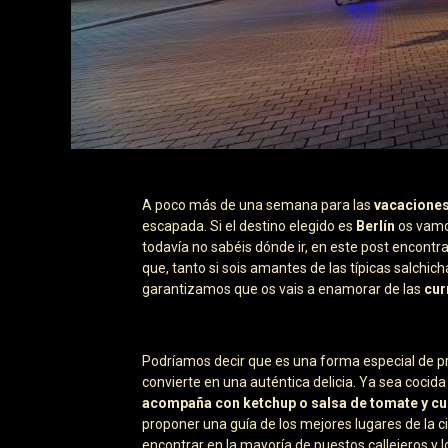
A poco más de una semana para las
vacacione
escapada. Si el destino elegido es
Berlín
os vamos
todavía no sabéis dónde ir, en este post encontr
que, tanto si sois amantes de las típicas salchic
garantizamos que os vais a enamorar de las
cur
Podríamos decir que es una forma especial de pre
convierte en una auténtica delicia. Ya sea cocida o
acompaña con ketchup o salsa de tomate y cu
proponer una guía de los mejores lugares de la ci
encontrar en la mayoría de puestos callejeros y l