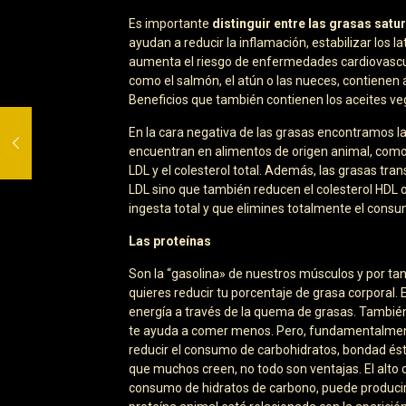
Es importante
distinguir entre las grasas satu
ayudan a reducir la inflamación, estabilizar los l
aumenta el riesgo de enfermedades cardiovascul
como el salmón, el atún o las nueces, contienen á
Beneficios que también contienen los aceites veg
En la cara negativa de las grasas encontramos l
encuentran en alimentos de origen animal, como l
LDL y el colesterol total. Además, las grasas tra
LDL sino que también reducen el colesterol HDL o
ingesta total y que elimines totalmente el consu
Las proteínas
Son la “gasolina» de nuestros músculos y por t
quieres reducir tu porcentaje de grasa corporal. 
energía a través de la quema de grasas. Tambié
te ayuda a comer menos. Pero, fundamentalment
reducir el consumo de carbohidratos, bondad ésta
que muchos creen, no todo son ventajas. El alto
consumo de hidratos de carbono, puede producir