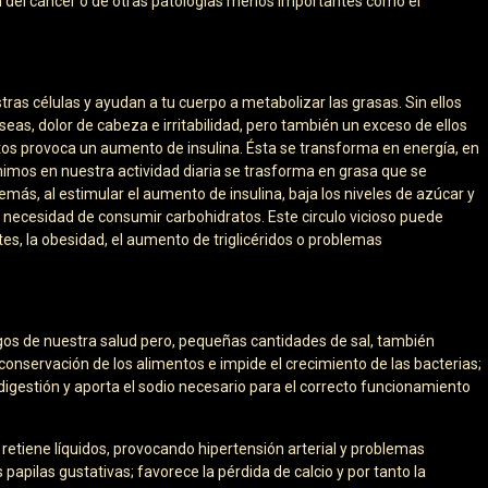
ón del cáncer o de otras patologías menos importantes como el
ras células y ayudan a tu cuerpo a metabolizar las grasas. Sin ellos
eas, dolor de cabeza e irritabilidad, pero también un exceso de ellos
os provoca un aumento de insulina. Ésta se transforma en energía, en
imos en nuestra actividad diaria se trasforma en grasa que se
, al estimular el aumento de insulina, baja los niveles de azúcar y
necesidad de consumir carbohidratos. Este circulo vicioso puede
es, la obesidad, el aumento de triglicéridos o problemas
os de nuestra salud pero, pequeñas cantidades de sal, también
conservación de los alimentos e impide el crecimiento de las bacterias;
a digestión y aporta el sodio necesario para el correcto funcionamiento
 retiene líquidos, provocando hipertensión arterial y problemas
 papilas gustativas; favorece la pérdida de calcio y por tanto la