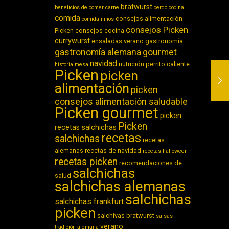
bratwurst
beneficios de comer carne
cerdo
cocina
comida
consejos alimentación
comida niños
consejos Picken
Picken
consejos cocina
currywurst
ensaladas verano
gastronomía
gastronomía alemana
gourmet
navidad
nutrición
perrito caliente
historia
mesa
Picken
picken
alimentación
picken
consejos alimentación saludable
Picken gourmet
picken
Picken
recetas salchichas
recetas
salchichas
recetas
alemanas
recetas de navidad
recetas halloween
recetas picken
recomendaciones de
salchichas
salud
salchichas alemanas
salchichas
salchichas frankfurt
picken
salchivas bratwurst
salsas
verano
tradición alemana