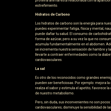
proteína animal está relacionada con la aparici
estreñimiento.
Hidratos de Carbono
Los hidratos de carbono son la energía para nuest
puedes experimentar fatiga, física y mental, naus
puede dañar tu salud. El consumo de carbohidrat
forma de azúcar, pero a su vez la que no consum
acumula fundamentalmente en el abdomen. Además
se incrementa nuestra sensación de hambre y la 
llevarte a contraer enfermedades como la diabet
cardiovasculares.
La sal
Es otro de los reconocidos como grandes enemig
pueden ser beneficiosas. Por ejemplo: mejora la 
realza el sabor y estimula el apetito; favorece l
de nuestro metabolismo.
Pero, sin duda, sus inconvenientes no son pocos:
cardiovasculares; disminuye la sensibilidad de las