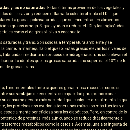
radas y las no saturadas
. Estas últimas provienen de los vegetales y
atidos del corazón y reducen el llamado colesterol malo el LDL, que
ares. La grasas poliinsaturadas, que se encuentran en alimentos
cidos grasos omega-3, que ayudan a reducir el LDL y los triglicéridos.
etales como el de girasol, oliva o cacahuete.
as saturadas y trans. Son sólidas a temperatura ambiente y se
a carne, la mantequilla o el queso. Estas grasas elevan los niveles de
ns, fabricadas mediante un proceso de hidrogenación, no solo elevan el
 bueno. Lo ideal es que las grasas saturadas no superara el 10% de tu
mo de grasas trans.
anto, fundamentales tanto si quieres ganar masa muscular como si
Entre sus
ventajas
se encuentra su capacidad para proporcionar
n su consumo genera más saciedad que cualquier otro alimento, lo que
e, las proteínas nos ayudan a tener unos músculos más fuertes y a
 especialmente beneficiosa para los diabéticos. Pero, en contra de lo
 contenido de proteínas, más aún cuando se reduce drásticamente el
 trastornos metabólicos como la cetosis. Además, una alta ingesta de