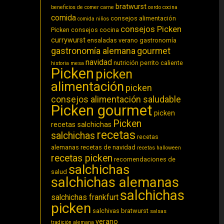
bratwurst
beneficios de comer carne
cerdo
cocina
comida
consejos alimentación
comida niños
consejos Picken
Picken
consejos cocina
currywurst
ensaladas verano
gastronomía
gastronomía alemana
gourmet
navidad
nutrición
perrito caliente
historia
mesa
Picken
picken
alimentación
picken
consejos alimentación saludable
Picken gourmet
picken
Picken
recetas salchichas
recetas
salchichas
recetas
alemanas
recetas de navidad
recetas halloween
recetas picken
recomendaciones de
salchichas
salud
salchichas alemanas
salchichas
salchichas frankfurt
picken
salchivas bratwurst
salsas
verano
tradición alemana