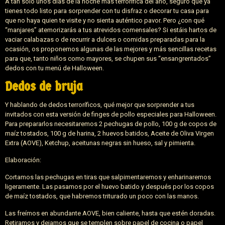
A tan solo unos días de la noche más terrorífica del año, seguro que ya
tienes todo listo para sorprender con tu disfraz o decorar tu casa para
que no haya quien te visite y no sienta auténtico pavor. Pero ¿con qué
“manjares” atemorizarás a tus atrevidos comensales? Si estáis hartos de
vaciar calabazas o de recurrir a dulces o comidas preparadas para la
ocasión, os proponemos algunas de las mejores y más sencillas recetas
para que, tanto niños como mayores, se chupen sus “ensangrentados”
dedos con tu menú de Halloween.
Dedos de bruja
Y hablando de dedos terroríficos, qué mejor que sorprender a tus
invitados con esta versión de finges de pollo especiales para Halloween.
Para prepararlos necesitaremos 2 pechugas de pollo, 100 g de copos de
maíz tostados, 100 g de harina, 2 huevos batidos, Aceite de Oliva Virgen
Extra (AOVE), Ketchup, aceitunas negras sin hueso, sal y pimienta.
Elaboración:
Cortamos las pechugas en tiras que salpimentaremos y enharinaremos
ligeramente. Las pasamos por el huevo batido y después por los copos
de maíz tostados, que habremos triturado un poco con las manos.
Las freímos en abundante AOVE, bien caliente, hasta que estén doradas.
Retiramos y dejamos que se templen sobre papel de cocina o papel