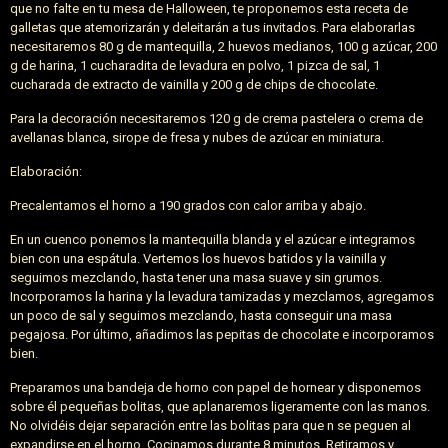
que no falte en tu mesa de Halloween, te proponemos esta receta de
galletas que atemorizarán y deleitarán a tus invitados. Para elaborarlas
necesitaremos 80 g de mantequilla, 2 huevos medianos, 100 g azúcar, 200
g de harina, 1 cucharadita de levadura en polvo, 1 pizca de sal, 1
cucharada de extracto de vainilla y 200 g de chips de chocolate.
Para la decoración necesitaremos 120 g de crema pastelera o crema de
avellanas blanca, sirope de fresa y nubes de azúcar en miniatura.
Elaboración:
Precalentamos el horno a 190 grados con calor arriba y abajo.
En un cuenco ponemos la mantequilla blanda y el azúcar e integramos
bien con una espátula. Vertemos los huevos batidos y la vainilla y
seguimos mezclando, hasta tener una masa suave y sin grumos.
Incorporamos la harina y la levadura tamizadas y mezclamos, agregamos
un poco de sal y seguimos mezclando, hasta conseguir una masa
pegajosa. Por último, añadimos las pepitas de chocolate e incorporamos
bien.
Preparamos una bandeja de horno con papel de hornear y disponemos
sobre él pequeñas bolitas, que aplanaremos ligeramente con las manos.
No olvidéis dejar separación entre las bolitas para que n se peguen al
expandirse en el horno. Cocinamos durante 8 minutos. Retiramos y