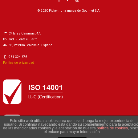
© 2020 Picken. Una marca de Gourmet S.A.
C/ Islas Canarias, 47.
Pol. Ind. Fuente el Jarro.
46988, Paterna. Valencia. España.
961 324 676
Política de privacidad
Este sitio web utiliza cookies para que usted tenga la mejor experiencia de
usuario. Si continúa navegando está dando su consentimiento para la aceptaci
de las mencionadas cookies y la aceptación de nuestra
política de cookies
, pinc
el enlace para mayor información.