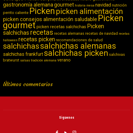
gastronomía alemana
gourmet
navidad
nutrición
historia
mesa
Picken
picken alimentación
perrito caliente
Picken
picken consejos alimentación saludable
gourmet
Picken
picken recetas salchichas
recetas
salchichas
recetas alemanas
recetas de navidad
recetas
recetas picken
recomendaciones de salud
halloween
salchichas alemanas
salchichas
salchichas picken
salchichas frankfurt
salchivas
verano
bratwurst
salsas
tradición alemana
Últimos comentarios
Siguenos