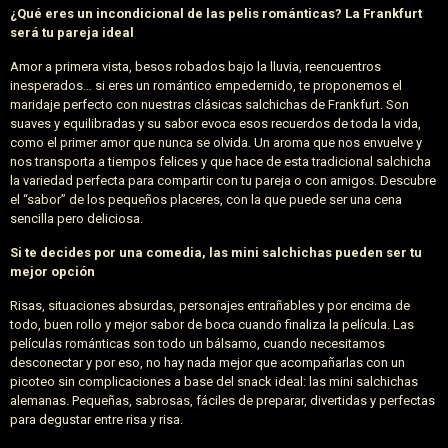
¿Qué eres un incondicional de las pelis románticas? La Frankfurt
será tu pareja ideal
Amor a primera vista, besos robados bajo la lluvia, reencuentros
inesperados… si eres un romántico empedernido, te proponemos el
maridaje perfecto con nuestras clásicas salchichas de Frankfurt. Son
suaves y equilibradas y su sabor evoca esos recuerdos de toda la vida,
como el primer amor que nunca se olvida. Un aroma que nos envuelve y
nos transporta a tiempos felices y que hace de esta tradicional salchicha
la variedad perfecta para compartir con tu pareja o con amigos. Descubre
el “sabor” de los pequeños placeres, con la que puede ser una cena
sencilla pero deliciosa.
Si te decides por una comedia, las mini salchichas pueden ser tu
mejor opción
Risas, situaciones absurdas, personajes entrañables y por encima de
todo, buen rollo y mejor sabor de boca cuando finaliza la película. Las
películas románticas son todo un bálsamo, cuando necesitamos
desconectar y por eso, no hay nada mejor que acompañarlas con un
picoteo sin complicaciones a base del snack ideal: las mini salchichas
alemanas. Pequeñas, sabrosas, fáciles de preparar, divertidas y perfectas
para degustar entre risa y risa.