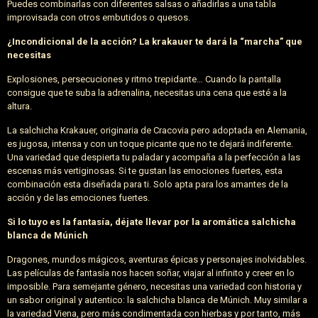
Puedes combinarlas con diferentes salsas o añadirlas a una tabla
improvisada con otros embutidos o quesos.
¿Incondicional de la acción? La krakauer te dará la “marcha” que
necesitas
Explosiones, persecuciones y ritmo trepidante… Cuando la pantalla
consigue que te suba la adrenalina, necesitas una cena que esté a la
altura.
La salchicha Krakauer, originaria de Cracovia pero adoptada en Alemania,
es jugosa, intensa y con un toque picante que no te dejará indiferente.
Una variedad que despierta tu paladar y acompaña a la perfección a las
escenas más vertiginosas. Si te gustan las emociones fuertes, esta
combinación esta diseñada para ti. Solo apta para los amantes de la
acción y de las emociones fuertes.
Si lo tuyo es la fantasía, déjate llevar por la aromática salchicha
blanca de Múnich
Dragones, mundos mágicos, aventuras épicas y personajes inolvidables.
Las películas de fantasía nos hacen soñar, viajar al infinito y creer en lo
imposible. Para semejante género, necesitas una variedad con historia y
un sabor original y autentico: la salchicha blanca de Múnich. Muy similar a
la variedad Viena, pero más condimentada con hierbas y por tanto, más