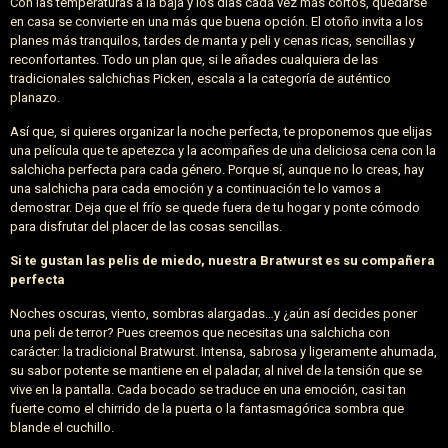
Con las temperaturas a la baja y los días cada vez más cortos, quedarse
en casa se convierte en una más que buena opción. El otoño invita a los
planes más tranquilos, tardes de manta y peli y cenas ricas, sencillas y
reconfortantes. Todo un plan que, si le añades cualquiera de las
tradicionales salchichas Picken, escala a la categoría de auténtico
planazo.
Así que, si quieres organizar la noche perfecta, te proponemos que elijas
una película que te apetezca y la acompañes de una deliciosa cena con la
salchicha perfecta para cada género. Porque sí, aunque no lo creas, hay
una salchicha para cada emoción y a continuación te lo vamos a
demostrar. Deja que el frío se quede fuera de tu hogar y ponte cómodo
para disfrutar del placer de las cosas sencillas.
Si te gustan las pelis de miedo, nuestra Bratwurst es su compañera
perfecta
Noches oscuras, viento, sombras alargadas…y ¿aún así decides poner
una peli de terror? Pues creemos que necesitas una salchicha con
carácter: la tradicional Bratwurst. Intensa, sabrosa y ligeramente ahumada,
su sabor potente se mantiene en el paladar, al nivel de la tensión que se
vive en la pantalla. Cada bocado se traduce en una emoción, casi tan
fuerte como el chirrido de la puerta o la fantasmagórica sombra que
blande el cuchillo.