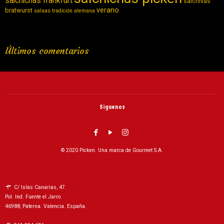
salchichas frankfurt
salchivas
verano
bratwurst
salsas
tradición alemana
Últimos comentarios
Siguenos
© 2020 Picken. Una marca de Gourmet S.A.
C/ Islas Canarias, 47.
Pol. Ind. Fuente el Jarro.
46988, Paterna. Valencia. España.