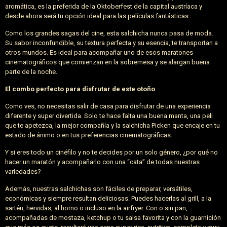
aromática, es la preferida de la Oktoberfest de la capital austríaca y
desde ahora será tu opción ideal para las películas fantásticas.
Como los grandes sagas del cine, esta salchicha nunca pasa de moda.
Su sabor inconfundible, su textura perfecta y su esencia, te transportan a
otros mundos. Es ideal para acompañar uno de esos maratones
cinematográficos que comienzan en la sobremesa y se alargan buena
parte de la noche.
El combo perfecto para disfrutar de este otoño
Como ves, no necesitas salir de casa para disfrutar de una experiencia
diferente y super divertida. Solo te hace falta una buena manta, una peli
que te apetezca, la mejor compañía y la salchicha Picken que encaje en tu
estado de ánimo o en tus preferencias cinematográficas.
Y si eres todo un cinéfilo y no te decides por un solo género, ¿por qué no
hacer un maratón y acompañarlo con una “cata” de todas nuestras
variedades?
Además, nuestras salchichas son fáciles de preparar, versátiles,
económicas y siempre resultan deliciosas. Puedes hacerlas al grill, a la
sartén, hervidas, al horno o incluso en la airfryer. Con o sin pan,
acompañadas de mostaza, ketchup o tu salsa favorita y con la guarnición