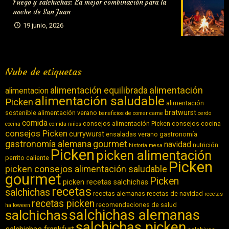
Fuego y salchichas: La mejor combinación para la
noche de San Juan
19 junio, 2026
Nube de etiquetas
alimentación equilibrada
alimentación
alimentacion
alimentación saludable
Picken
alimentación
bratwurst
sostenible
alimentación verano
beneficios de comer carne
cerdo
comida
consejos alimentación Picken
consejos cocina
cocina
comida niños
consejos Picken
currywurst
ensaladas verano
gastronomía
gastronomía alemana
gourmet
navidad
nutrición
historia
mesa
Picken
picken alimentación
perrito caliente
Picken
picken consejos alimentación saludable
gourmet
Picken
picken recetas salchichas
recetas
salchichas
recetas alemanas
recetas de navidad
recetas
recetas picken
recomendaciones de salud
halloween
salchichas alemanas
salchichas
salchichas picken