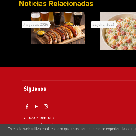
Noticias Relacionadas
7 agosto, 2026
22 julio, 2026
Celebra este día de la
Recetas origina
cerveza con cinco delicios
Picken para no de
Siguenos
maridajes con salchichas
este vera
© 2020 Picken. Una
marca de Gourmet
Este sitio web utiliza cookies para que usted tenga la mejor experiencia de 
S.A.