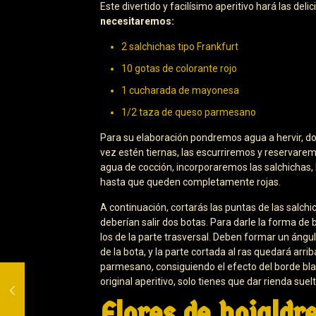
Este divertido y facilísimo aperitivo hará las del
necesitaremos:
2 salchichas tipo Frankfurt
10 gotas de colorante rojo
1 cucharada de mayonesa
1/2 taza de queso parmesano
Para su elaboración pondremos agua a hervir, d
vez estén tiernas, las escurriremos y reservare
agua de cocción, incorporaremos las salchichas
hasta que queden completamente rojas.
A continuación, cortarás las puntas de las salchi
deberían salir dos botas. Para darle la forma de 
los de la parte trasversal. Deben formar un áng
de la bota, y la parte cortada al ras quedará a
parmesano, consiguiendo el efecto del borde bla
original aperitivo, solo tienes que dar rienda suel
Flores de hojaldr