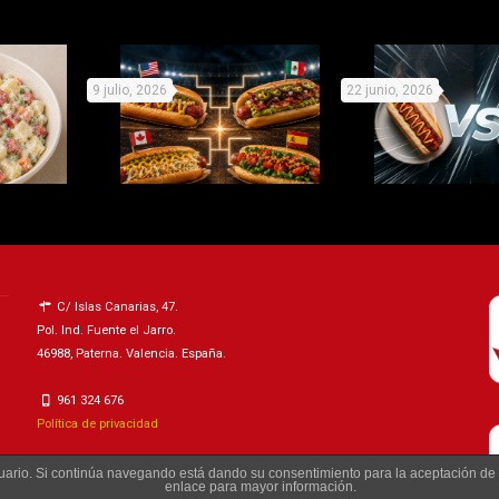
9 julio, 2026
22 junio, 2026
les con
Mundial de Perritos: elige
Organiza tu 
rretirse
equipo y prepárate para la
campeonato de p
C/ Islas Canarias, 47.
Pol. Ind. Fuente el Jarro.
no
competición
«compite» con e
46988, Paterna. Valencia. España.
961 324 676
Política de privacidad
usuario. Si continúa navegando está dando su consentimiento para la aceptación d
enlace para mayor información.