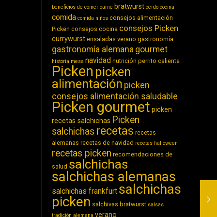
bratwurst
beneficios de comer carne
cerdo
cocina
comida
consejos alimentación
comida niños
consejos Picken
Picken
consejos cocina
currywurst
ensaladas verano
gastronomía
gastronomía alemana
gourmet
navidad
nutrición
perrito caliente
historia
mesa
Picken
picken
alimentación
picken
consejos alimentación saludable
Picken gourmet
picken
Picken
recetas salchichas
recetas
salchichas
recetas
alemanas
recetas de navidad
recetas halloween
recetas picken
recomendaciones de
salchichas
salud
salchichas alemanas
salchichas
salchichas frankfurt
picken
salchivas bratwurst
salsas
verano
tradición alemana