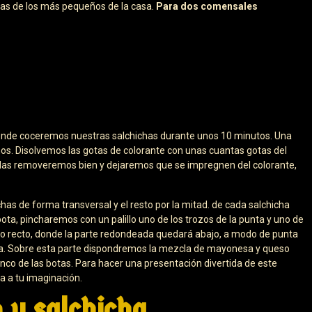
icias de los más pequeños de la casa.
Para dos comensales
onde coceremos nuestras salchichas durante unos 10 minutos. Una
mos. Disolvemos las gotas de colorante con unas cuantas gotas del
, las removeremos bien y dejaremos que se impregnen del colorante,
chas de forma transversal y el resto por la mitad. de cada salchicha
bota, pincharemos con un palillo uno de los trozos de la punta y uno de
ulo recto, donde la parte redondeada quedará abajo, a modo de punta
rriba. Sobre esta parte dispondremos la mezcla de mayonesa y queso
nco de las botas. Para hacer una presentación divertida de este
ta a tu imaginación.
e y salchicha