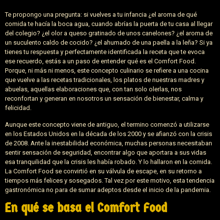
Te propongo una pregunta: si vuelves a tu infancia ¿el aroma de qué
comida te hacía la boca agua, cuando abrías la puerta de tu casa al llegar
del colegio? ¿el olor a queso gratinado de unos canelones? ¿el aroma de
un suculento caldo de cocido? ¿el ahumado de una paella a la leña? Si ya
tienes tu respuesta y perfectamente identificada la receta que te evoca
ese recuerdo, estás a un paso de entender qué es el Comfort Food.
Porque, ni más ni menos, este concepto culinario se refiere a una cocina
que vuelve a las recetas tradicionales, los platos de nuestras madres y
abuelas, aquellas elaboraciones que, con tan solo olerlas, nos
reconfortan y generan en nosotros un sensación de bienestar, calma y
felicidad.
Aunque este concepto viene de antiguo, el termino comenzó a utilizarse
en los Estados Unidos en la década de los 2000 y se afianzó con la crisis
de 2008. Ante la inestabilidad económica, muchas personas necesitaban
sentir sensación de seguridad, encontrar algo que aportara a sus vidas
esa tranquilidad que la crisis les había robado. Y lo hallaron en la comida.
La Comfort Food se convirtió en su válvula de escape, en su retorno a
tiempos más felices y sosegados. Tal vez por este motivo, esta tendencia
gastronómica no para de sumar adeptos desde el inicio de la pandemia.
En qué se basa el Comfort Food