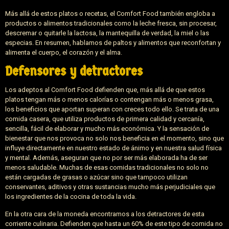
Más allá de estos platos o recetas, el Comfort Food también engloba a
productos o alimentos tradicionales como la leche fresca, sin procesar,
descremar o quitarle la lactosa, la mantequilla de verdad, la miel o las
especias. En resumen, hablamos de paltos y alimentos que reconfortan y
alimenta el cuerpo, el corazón y el alma.
Defensores y detractores
Los adeptos al Comfort Food defienden que, más allá de que estos
platos tengan más o menos calorías o contengan más o menos grasa,
los beneficios que aportan superan con creces todo ello. Se trata de una
comida casera, que utiliza productos de primera calidad y cercanía,
sencilla, fácil de elaborar y mucho más económica. Y la sensación de
bienestar que nos provoca no solo nos beneficia en el momento, sino que
influye directamente en nuestro estado de ánimo y en nuestra salud física
y mental. Además, aseguran que no por ser más elaborada ha de ser
menos saludable. Muchas de esas comidas tradicionales no solo no
están cargadas de grasas o azúcar sino que tampoco utilizan
conservantes, aditivos y otras sustancias mucho más perjudiciales que
los ingredientes de la cocina de toda la vida.
En la otra cara de la moneda encontramos a los detractores de esta
corriente culinaria. Defienden que hasta un 60% de este tipo de comida no