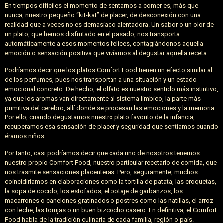
En tiempos difíciles el momento de sentarnos a comer es, más que
nunca, nuestro pequeño “kit-kat” de placer, de desconexión con una
realidad que a veces no es demasiado alentadora. Un sabor o un olor de
un plato, que hemos disfrutado en el pasado, nos transporta
automáticamente a esos momentos felices, contagiándonos aquella
emoción o sensación positiva que vivíamos al degustar aquella receta.
Podríamos decir que los platos Comfort Food tienen un efecto similar al
de los perfumes, pues nos transportan a una situación y un estado
emocional concreto. De hecho, el olfato es nuestro sentido más instintivo,
ya que los aromas van directamente al sistema límbico, la parte más
primitiva del cerebro, allí donde se procesan las emociones y la memoria.
Por ello, cuando degustamos nuestro plato favorito de la infancia,
recuperamos esa sensación de placer y seguridad que sentíamos cuando
éramos niños.
Por tanto, casi podríamos decir que cada uno de nosotros tenemos
nuestro propio Comfort Food, nuestro particular recetario de comida, que
nos trasmite sensaciones placenteras. Pero, seguramente, muchos
coincidiríamos en elaboraciones como la tortilla de patata, las croquetas,
la sopa de cocido, los estofados, el potaje de garbanzos, los
macarrones o canelones gratinados o postres como las natillas, el arroz
con leche, las torrijas o un buen bizcocho casero. En definitiva, el Comfort
Food habla de la tradición culinaria de cada familia, región o país.