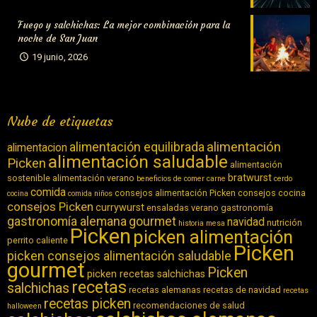
Fuego y salchichas: La mejor combinación para la
noche de San Juan
19 junio, 2026
Nube de etiquetas
alimentación equilibrada
alimentación
alimentacion
alimentación saludable
Picken
alimentación
bratwurst
sostenible
alimentación verano
beneficios de comer carne
cerdo
comida
consejos alimentación Picken
consejos cocina
cocina
comida niños
consejos Picken
currywurst
ensaladas verano
gastronomía
gastronomía alemana
gourmet
navidad
nutrición
historia
mesa
Picken
picken alimentación
perrito caliente
Picken
picken consejos alimentación saludable
gourmet
Picken
picken recetas salchichas
recetas
salchichas
recetas alemanas
recetas de navidad
recetas
recetas picken
recomendaciones de salud
halloween