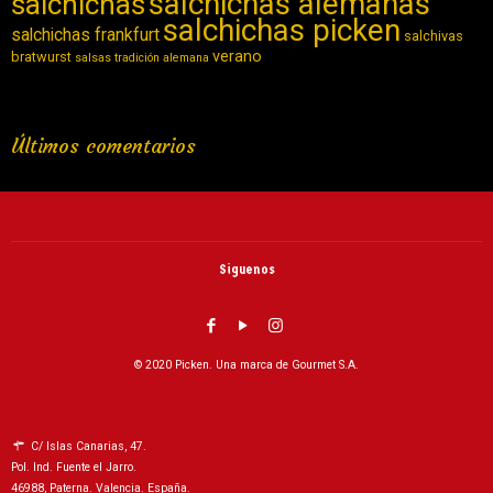
salchichas alemanas
salchichas
salchichas picken
salchichas frankfurt
salchivas
verano
bratwurst
salsas
tradición alemana
Últimos comentarios
Siguenos
© 2020 Picken. Una marca de Gourmet S.A.
C/ Islas Canarias, 47.
Pol. Ind. Fuente el Jarro.
46988, Paterna. Valencia. España.