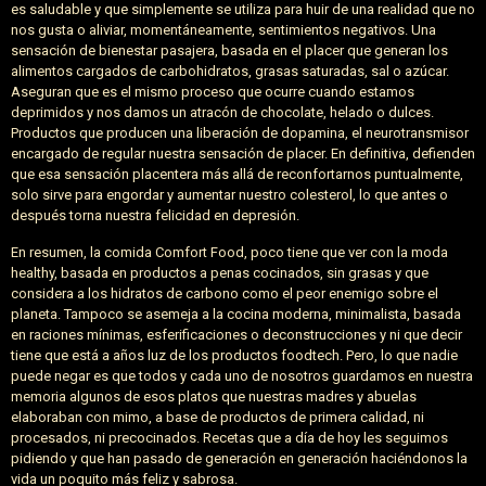
es saludable y que simplemente se utiliza para huir de una realidad que no
nos gusta o aliviar, momentáneamente, sentimientos negativos. Una
sensación de bienestar pasajera, basada en el placer que generan los
alimentos cargados de carbohidratos, grasas saturadas, sal o azúcar.
Aseguran que es el mismo proceso que ocurre cuando estamos
deprimidos y nos damos un atracón de chocolate, helado o dulces.
Productos que producen una liberación de dopamina, el neurotransmisor
encargado de regular nuestra sensación de placer. En definitiva, defienden
que esa sensación placentera más allá de reconfortarnos puntualmente,
solo sirve para engordar y aumentar nuestro colesterol, lo que antes o
después torna nuestra felicidad en depresión.
En resumen, la comida Comfort Food, poco tiene que ver con la moda
healthy, basada en productos a penas cocinados, sin grasas y que
considera a los hidratos de carbono como el peor enemigo sobre el
planeta. Tampoco se asemeja a la cocina moderna, minimalista, basada
en raciones mínimas, esferificaciones o deconstrucciones y ni que decir
tiene que está a años luz de los productos foodtech. Pero, lo que nadie
puede negar es que todos y cada uno de nosotros guardamos en nuestra
memoria algunos de esos platos que nuestras madres y abuelas
elaboraban con mimo, a base de productos de primera calidad, ni
procesados, ni precocinados. Recetas que a día de hoy les seguimos
pidiendo y que han pasado de generación en generación haciéndonos la
vida un poquito más feliz y sabrosa.