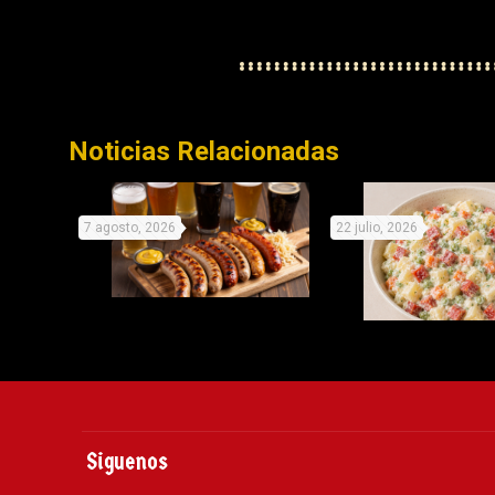
Noticias Relacionadas
7 agosto, 2026
22 julio, 2026
Celebra este día de la
Recetas origina
cerveza con cinco delicios
Picken para no de
Siguenos
maridajes con salchichas
este vera