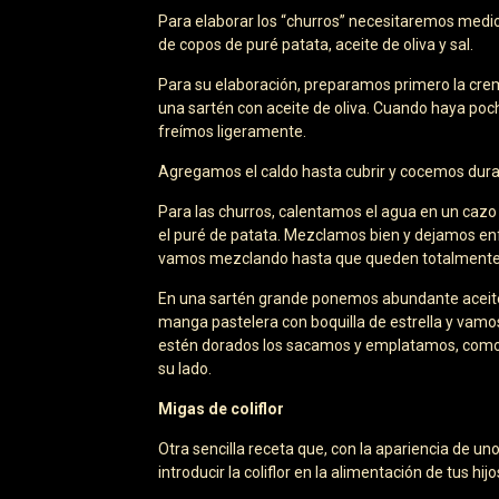
Para elaborar los “churros” necesitaremos medio 
de copos de puré patata, aceite de oliva y sal.
Para su elaboración, preparamos primero la crema 
una sartén con aceite de oliva. Cuando haya poc
freímos ligeramente.
Agregamos el caldo hasta cubrir y cocemos duran
Para las churros, calentamos el agua en un cazo 
el puré de patata. Mezclamos bien y dejamos en
vamos mezclando hasta que queden totalmente 
En una sartén grande ponemos abundante aceite
manga pastelera con boquilla de estrella y vamo
estén dorados los sacamos y emplatamos, como no
su lado.
Migas de coliflor
Otra sencilla receta que, con la apariencia de u
introducir la coliflor en la alimentación de tus hijo