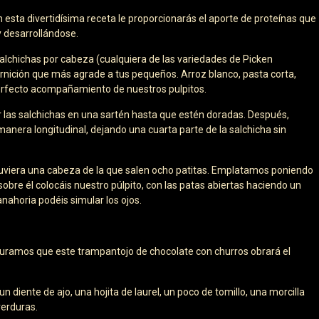
n esta divertidísima receta le proporcionarás el aporte de proteínas que
 desarrollándose.
salchichas por cabeza (cualquiera de las variedades de Picken
arnición que más agrade a tus pequeños. Arroz blanco, pasta corta,
perfecto acompañamiento de nuestros pulpitos.
ar las salchichas en una sartén hasta que estén doradas. Después,
anera longitudinal, dejando una cuarta parte de la salchicha sin
tuviera una cabeza de la que salen ocho patitas. Emplatamos poniendo
bre él colocáis nuestro púlpito, con las patas abiertas haciendo un
anahoria podéis simular los ojos.
eguramos que este trampantojo de chocolate con churros obrará el
 diente de ajo, una hojita de laurel, un poco de tomillo, una morcilla
verduras.