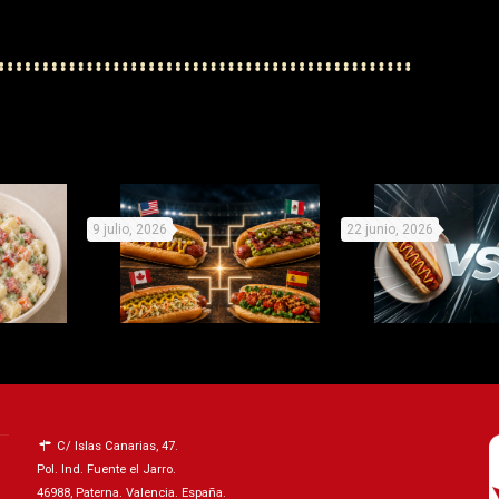
9 julio, 2026
22 junio, 2026
les con
Mundial de Perritos: elige
Organiza tu 
rretirse
equipo y prepárate para la
campeonato de p
C/ Islas Canarias, 47.
Pol. Ind. Fuente el Jarro.
no
competición
«compite» con e
46988, Paterna. Valencia. España.