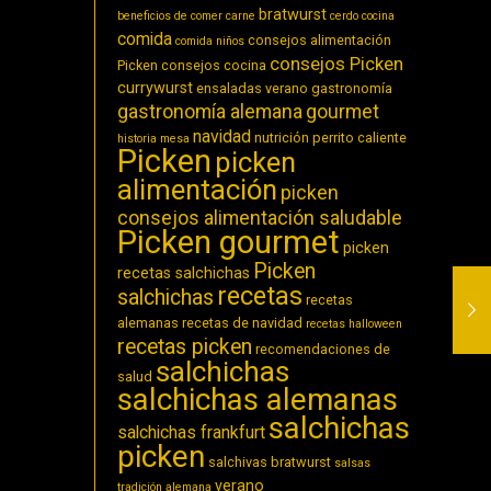
bratwurst
beneficios de comer carne
cerdo
cocina
comida
consejos alimentación
comida niños
consejos Picken
Picken
consejos cocina
currywurst
ensaladas verano
gastronomía
gastronomía alemana
gourmet
navidad
nutrición
perrito caliente
historia
mesa
Picken
picken
alimentación
picken
consejos alimentación saludable
Picken gourmet
picken
Picken
recetas salchichas
recetas
salchichas
recetas
alemanas
recetas de navidad
recetas halloween
recetas picken
recomendaciones de
salchichas
salud
salchichas alemanas
salchichas
salchichas frankfurt
picken
salchivas bratwurst
salsas
verano
tradición alemana