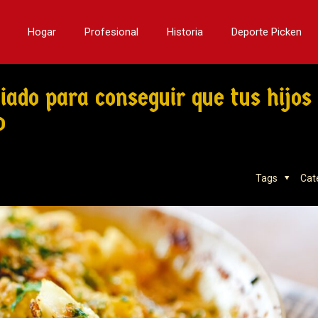
Hogar
Profesional
Historia
Deporte Picken
ado para conseguir que tus hijos
o
Tags
Cat