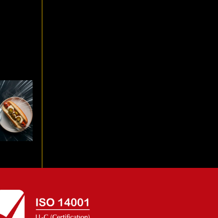
propio
erritos y
l Mundial