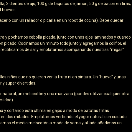
lla, 3 dientes de ajo, 100 g de taquitos de jamón, 50 g de bacon en tiras,
 4 huevos.
acerlo con un rallador o picarla en un robot de cocina). Debe quedar
tra y pochamos cebolla picada, junto con unos ajos laminados y cuando
n picado. Cocinamos un minuto todo junto y agregamos la coliflor, el
s, rectificamos de sal y emplatamos acompañando nuestras “migas”
os niños que no quieren ver la fruta ni en pintura. Un “huevo” y unas
 y super divertidas.
 natural, un melocotón y una manzana (puedes utilizar cualquier otra
ilidad).
y cortando ésta última en gajos a modo de patatas fritas.
 en dos mitades. Emplatamos vertiendo el yogur natural con cuidado
olocamos el medio melocotón a modo de yema y al lado añadimos un