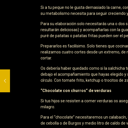
Si a tu peque no le gusta demasiado la carne, co
su metabolismo necesita para seguir creciendo y
Para su elaboración solo necesitarás una o dos 
resultarán deliciosas) y acompañarlas con la gu
puré de patatas o patatas fritas pueden ser el 
Prepararlos es facilísimo. Solo tienes que cocin
realizamos cuatro cortes desde un extremo, de m
cortar.
Os debería haber quedado como si la salchicha 
debajo el acompañamiento que hayas elegido y so
círculo. Con tomate frito, ketchup o trocitos de z
“Chocolate con churros” de verduras
Si tus hijos se resisten a comer verduras os as
milagro.
Para el “chocolate” necesitaremos un calabacín, un
de cebolla o de Burgos y medio litro de caldo de 