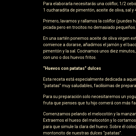
Para elaborarla necesitarás una coliflor, 1/2 cebo
1 cucharadita de pimentón, aceite de oliva, sal y
Primero, lavamos y rallamos la coliflor (puedes h
picada pero en trocitos no demasiado pequeños.
En una sartén ponemos aceite de oliva virgen ex
comience a dorarse, añadimos el jamón y el baco
pimentón y la sal. Cocinamos unos diez minuto
con uno o dos huevos fritos.
“Huevos con patatas” dulces
Esta receta está especialmente dedicada a aquell
“patatas” muy saludables, facilísimas de preparar
Para su preparación solo necesitaremos un yogur
fruta que pienses que tu hijo comerá con más fac
Comenzamos pelando el melocotón y la manzana 
Extraemos el hueso del melocotón y lo cortamos
para que simule la clara del huevo. Sobre él c
montoncito de nuestras dulces “patatas”.