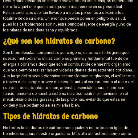
Desde hace décadas los hemos convertido en los enemigos numero uno
de todo aquel que quiera adelgazar o mantenerse en su peso ideal.
Falsas creencias que han llevado a muchas personas a desterrarlos
totalmente de su dieta. Un error que puede poner en peligro su salud,
pues los carbohidratos son nuestra principal fuente de energía y uno de
los pilares de una dieta sana y equilibrada.
¿Qué son los hidratos de carbono?
Son biomoléculas compuestas por oxígeno, carbono e hidrógeno que
nuestro metabolismo utiliza como su primera y fundamental fuente de
energía. Podríamos decir que son el combustible de nuestro organismo,
que nos permite realizar las actividades diarias de nuestra vida cotidiana.
A lo largo del proceso digestivo se transforman en glucosa, el azúcar que
a través de la sangre provee de energía tanto al cerebro como al resto del
cuerpo. Los carbohidratos son, además, esenciales para el correcto
funcionamiento de nuestro sistema nervioso central e intervienen en el
metabolismo de las grasas y de las proteínas, evitando que éstas se
oxiden y que podamos así asimilarlas bien.
Tipos de hidratos de carbono
No todos los hidratos de carbono son iguales y no todos son igual de
beneficiosos para nuestro organismo. Más allá de factores como cómo