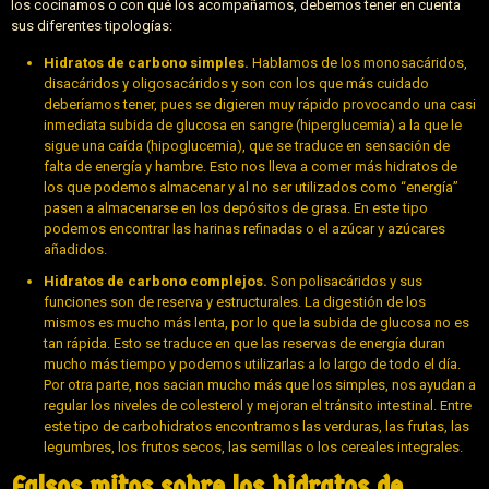
los cocinamos o con qué los acompañamos, debemos tener en cuenta
sus diferentes tipologías:
Hidratos de carbono simples.
Hablamos de los monosacáridos,
disacáridos y oligosacáridos y son con los que más cuidado
deberíamos tener, pues se digieren muy rápido provocando una casi
inmediata subida de glucosa en sangre (hiperglucemia) a la que le
sigue una caída (hipoglucemia), que se traduce en sensación de
falta de energía y hambre. Esto nos lleva a comer más hidratos de
los que podemos almacenar y al no ser utilizados como “energía”
pasen a almacenarse en los depósitos de grasa. En este tipo
podemos encontrar las harinas refinadas o el azúcar y azúcares
añadidos.
Hidratos de carbono complejos.
Son polisacáridos y sus
funciones son de reserva y estructurales. La digestión de los
mismos es mucho más lenta, por lo que la subida de glucosa no es
tan rápida. Esto se traduce en que las reservas de energía duran
mucho más tiempo y podemos utilizarlas a lo largo de todo el día.
Por otra parte, nos sacian mucho más que los simples, nos ayudan a
regular los niveles de colesterol y mejoran el tránsito intestinal. Entre
este tipo de carbohidratos encontramos las verduras, las frutas, las
legumbres, los frutos secos, las semillas o los cereales integrales.
Falsos mitos sobre los hidratos de