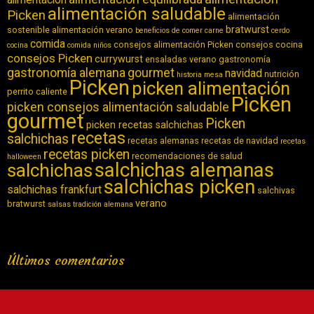
alimentación saludable
Picken
alimentación
bratwurst
sostenible
alimentación verano
beneficios de comer carne
cerdo
comida
consejos alimentación Picken
consejos cocina
cocina
comida niños
consejos Picken
currywurst
ensaladas verano
gastronomía
gastronomía alemana
gourmet
navidad
nutrición
historia
mesa
Picken
picken alimentación
perrito caliente
Picken
picken consejos alimentación saludable
gourmet
Picken
picken recetas salchichas
recetas
salchichas
recetas alemanas
recetas de navidad
recetas
recetas picken
recomendaciones de salud
halloween
salchichas alemanas
salchichas
salchichas picken
salchichas frankfurt
salchivas
verano
bratwurst
salsas
tradición alemana
Últimos comentarios