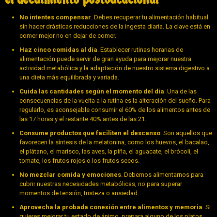
No intentes compensar
. Debes recuperar tu alimentación habitual
sin hacer drásticas reducciones de la ingesta diaria. La clave está en
comer mejor no en dejar de comer.
Haz cinco comidas al día
. Establecer rutinas horarias de
alimentación puede servir de gran ayuda para mejorar nuestra
actividad metabólica y la adaptación de nuestro sistema digestivo a
una dieta más equilibrada y variada.
Cuida las cantidades según el momento del día
. Una de las
consecuencias de la vuelta a la rutina es la alteración del sueño. Para
regularlo, es aconsejable consumir el 60% de los alimentos antes de
las 17 horas y el restante 40% antes de las 21.
Consume productos que faciliten el descanso
. Son aquellos que
favorecen la síntesis de la melatonina, como los huevos, el bacalao,
el plátano, el marisco, las aves, la piña, el aguacate, el brócoli, el
tomate, los frutos rojos o los frutos secos.
No mezclar comida y emociones
. Debemos alimentarnos para
cubrir nuestras necesidades metabólicas, no para superar
momentos de tensión, tristeza o ansiedad.
Aprovecha la probada conexión entre alimentos y memoria
. Si
quieres mejorar tu estado de ánimo, prepara alguno de los platos