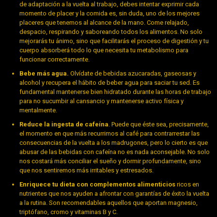
de adaptación a la vuelta al trabajo, debes intentar exprimir cada
momento de placer y la comida es, sin duda, uno de los mejores
placeres que tenemos al alcance de la mano. Come relajado,
despacio, respirando y saboreando todos los alimentos. No solo
mejorarás tu ánimo, sino que facilitarás el proceso de digestión y tu
cuerpo absorberá todo lo que necesita tu metabolismo para
funcionar correctamente.
Bebe más agua.
Olvídate de bebidas azucaradas, gaseosas y
alcohol y recupera el hábito de beber agua para saciar tu sed. Es
fundamental mantenerse bien hidratado durante las horas de trabajo
para no sucumbir al cansancio y mantenerse activo física y
mentalmente.
Reduce la ingesta de cafeína
. Puede que éste sea, precisamente,
el momento en que más recurrimos al café para contrarrestar las
consecuencias de la vuelta a los madrugones, pero lo cierto es que
abusar de las bebidas con cafeína no es nada aconsejable. No solo
nos costará más conciliar el sueño y dormir profundamente, sino
que nos sentiremos más irritables y estresados.
Enriquece tu dieta con complementos alimenticios
ricos en
nutrientes que nos ayuden a afrontar con garantías de éxito la vuelta
a la rutina. Son recomendables aquellos que aportan magnesio,
triptófano, cromo y vitaminas B y C.