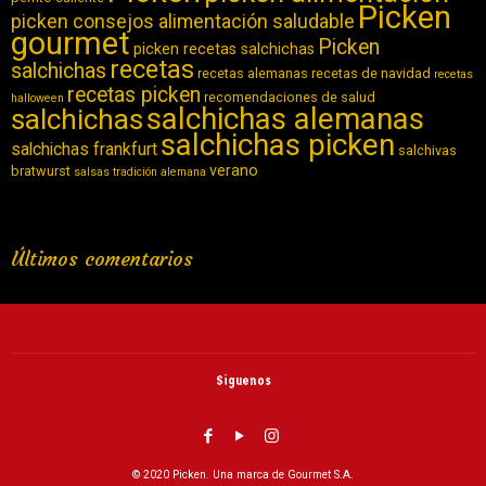
Picken
picken consejos alimentación saludable
gourmet
Picken
picken recetas salchichas
recetas
salchichas
recetas alemanas
recetas de navidad
recetas
recetas picken
recomendaciones de salud
halloween
salchichas alemanas
salchichas
salchichas picken
salchichas frankfurt
salchivas
verano
bratwurst
salsas
tradición alemana
Últimos comentarios
Siguenos
© 2020 Picken. Una marca de Gourmet S.A.