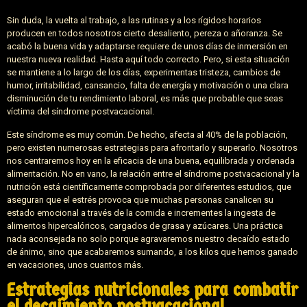
Sin duda, la vuelta al trabajo, a las rutinas y a los rígidos horarios
producen en todos nosotros cierto desaliento, pereza o añoranza. Se
acabó la buena vida y adaptarse requiere de unos días de inmersión en
nuestra nueva realidad. Hasta aquí todo correcto. Pero, si esta situación
se mantiene a lo largo de los días, experimentas tristeza, cambios de
humor, irritabilidad, cansancio, falta de energía y motivación o una clara
disminución de tu rendimiento laboral, es más que probable que seas
víctima del síndrome postvacacional.
Este síndrome es muy común. De hecho, afecta al 40% de la población,
pero existen numerosas estrategias para afrontarlo y superarlo. Nosotros
nos centraremos hoy en la eficacia de una buena, equilibrada y ordenada
alimentación. No en vano, la relación entre el síndrome postvacacional y la
nutrición está científicamente comprobada por diferentes estudios, que
aseguran que el estrés provoca que muchas personas canalicen su
estado emocional a través de la comida e incrementes la ingesta de
alimentos hipercalóricos, cargados de grasa y azúcares. Una práctica
nada aconsejada no solo porque agravaremos nuestro decaído estado
de ánimo, sino que acabaremos sumando, a los kilos que hemos ganado
en vacaciones, unos cuantos más.
Estrategias nutricionales para combatir
el decaimiento postvacacional