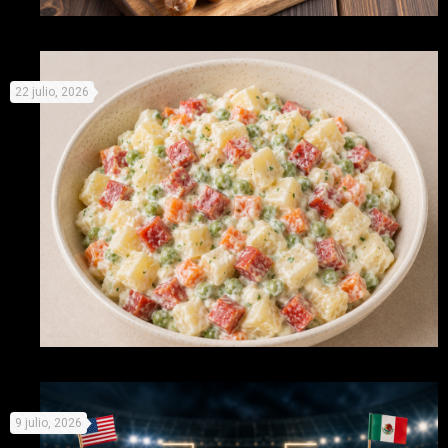
Celebra este día de la cerveza con cinco delicios maridajes
22 julio, 2026
con salchichas
Recetas originales con Picken para no derretirse este
9 julio, 2026
verano