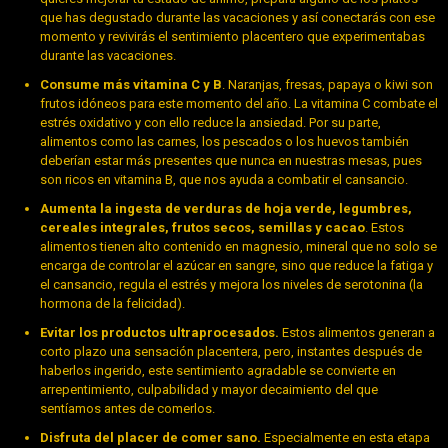
que has degustado durante las vacaciones y así conectarás con ese
momento y revivirás el sentimiento placentero que experimentabas
durante las vacaciones.
Consume más vitamina C y B
. Naranjas, fresas, papaya o kiwi son
frutos idóneos para este momento del año. La vitamina C combate el
estrés oxidativo y con ello reduce la ansiedad. Por su parte,
alimentos como las carnes, los pescados o los huevos también
deberían estar más presentes que nunca en nuestras mesas, pues
son ricos en vitamina B, que nos ayuda a combatir el cansancio.
Aumenta la ingesta de verduras de hoja verde, legumbres,
cereales integrales, frutos secos, semillas y cacao
. Estos
alimentos tienen alto contenido en magnesio, mineral que no solo se
encarga de controlar el azúcar en sangre, sino que reduce la fatiga y
el cansancio, regula el estrés y mejora los niveles de serotonina (la
hormona de la felicidad).
Evitar los productos ultraprocesados.
Estos alimentos generan a
corto plazo una sensación placentera, pero, instantes después de
haberlos ingerido, este sentimiento agradable se convierte en
arrepentimiento, culpabilidad y mayor decaimiento del que
sentíamos antes de comerlos.
Disfruta del placer de comer sano.
Especialmente en esta etapa