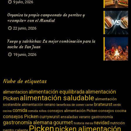
9 julio, 2026
Organiza tu propio campeonato de perritos y
«compite» con el Mundial
22 junio, 2026
Fuego y salchichas: La mejor combinación para la
noche de San Juan
19 junio, 2026
Nube de etiquetas
alimentación equilibrada
alimentación
alimentacion
alimentación saludable
Picken
alimentación
bratwurst
sostenible
alimentación verano
beneficios de comer carne
cerdo
comida
consejos alimentación Picken
consejos cocina
cocina
comida niños
consejos Picken
currywurst
ensaladas verano
gastronomía
gastronomía alemana
gourmet
navidad
nutrición
historia
mesa
Picken
picken alimentación
perrito caliente