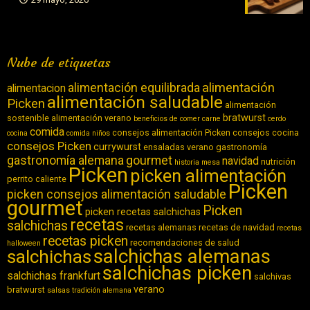
Nube de etiquetas
alimentación equilibrada
alimentación
alimentacion
alimentación saludable
Picken
alimentación
bratwurst
sostenible
alimentación verano
beneficios de comer carne
cerdo
comida
consejos alimentación Picken
consejos cocina
cocina
comida niños
consejos Picken
currywurst
ensaladas verano
gastronomía
gastronomía alemana
gourmet
navidad
nutrición
historia
mesa
Picken
picken alimentación
perrito caliente
Picken
picken consejos alimentación saludable
gourmet
Picken
picken recetas salchichas
recetas
salchichas
recetas alemanas
recetas de navidad
recetas
recetas picken
recomendaciones de salud
halloween
salchichas alemanas
salchichas
salchichas picken
salchichas frankfurt
salchivas
verano
bratwurst
salsas
tradición alemana