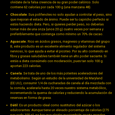
olvídate de la falsa creencia de su gran poder calórico. Solo
contiene 62 calorías por cada 100 g (una manzana 48).
Chocolate
. Sus polifenoles no solo ayudan a controlar el peso, sino
que mejoran el estado de ánimo. Puede ser tu capricho perfecto si
estás haciendo dieta. Pero, si quieres perder peso, no deberías
tomar más de una onza (unos 20 g) cuatro veces por semana y
preferiblemente que contenga como mínimo un 70% de cacao.
Aguacate.
Rico en ácidos grasos, magnesio y vitaminas del grupo
B, este producto es un excelente alimento regulador del sistema
nervioso, lo que ayuda a evitar el picoteo. Por su alto contenido en
fibra y grasas saludables también tiene un alto poder saciante. Si
estás a dieta consúmelo con moderación, pues tan solo 100 g
aportan 223 calorías.
Canela
. Se trata de uno de los más potentes aceleradores del
metabolismo. Según un estudio de la universidad de Maryland
(EE.UU), consumir 1/4 de cucharadas de canela al día mezclada con
la comida, aceleraría hasta 20 veces nuestro sistema metabólico,
incrementando la quema de calorías y reduciendo la acumulación de
reservas en forma de grasa.
Dátil
. Es un producto ideal como sustitutivo del azúcar o los
edulcorantes. Aunque tiene un elevado porcentaje de calorías (275
por cada 100 g), no hay que olvidar que también aporta grandes