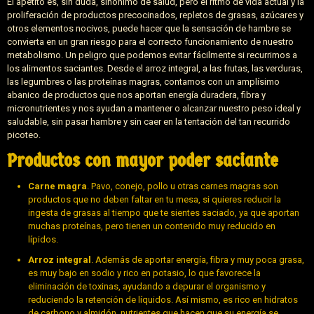
El apetito es, sin duda, sinónimo de salud, pero el ritmo de vida actual y la
proliferación de productos precocinados, repletos de grasas, azúcares y
otros elementos nocivos, puede hacer que la sensación de hambre se
convierta en un gran riesgo para el correcto funcionamiento de nuestro
metabolismo. Un peligro que podemos evitar fácilmente si recurrimos a
los alimentos saciantes. Desde el arroz integral, a las frutas, las verduras,
las legumbres o las proteínas magras, contamos con un amplísimo
abanico de productos que nos aportan energía duradera, fibra y
micronutrientes y nos ayudan a mantener o alcanzar nuestro peso ideal y
saludable, sin pasar hambre y sin caer en la tentación del tan recurrido
picoteo.
Productos con mayor poder saciante
Carne magra
. Pavo, conejo, pollo u otras carnes magras son
productos que no deben faltar en tu mesa, si quieres reducir la
ingesta de grasas al tiempo que te sientes saciado, ya que aportan
muchas proteínas, pero tienen un contenido muy reducido en
lípidos.
Arroz integral
. Además de aportar energía, fibra y muy poca grasa,
es muy bajo en sodio y rico en potasio, lo que favorece la
eliminación de toxinas, ayudando a depurar el organismo y
reduciendo la retención de líquidos. Así mismo, es rico en hidratos
de carbono y almidón, nutrientes que hacen que su energía se