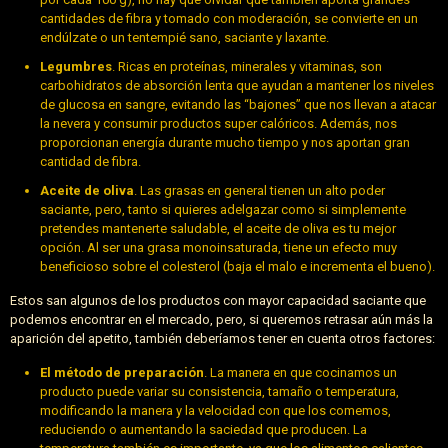
cantidades de fibra y tomado con moderación, se convierte en un
endúlzate o un tentempié sano, saciante y laxante.
Legumbres
. Ricas en proteínas, minerales y vitaminas, son
carbohidratos de absorción lenta que ayudan a mantener los niveles
de glucosa en sangre, evitando las “bajones” que nos llevan a atacar
la nevera y consumir productos super calóricos. Además, nos
proporcionan energía durante mucho tiempo y nos aportan gran
cantidad de fibra.
Aceite de oliva
. Las grasas en general tienen un alto poder
saciante, pero, tanto si quieres adelgazar como si simplemente
pretendes mantenerte saludable, el aceite de oliva es tu mejor
opción. Al ser una grasa monoinsaturada, tiene un efecto muy
beneficioso sobre el colesterol (baja el malo e incrementa el bueno).
Estos san algunos de los productos con mayor capacidad saciante que
podemos encontrar en el mercado, pero, si queremos retrasar aún más la
aparición del apetito, también deberíamos tener en cuenta otros factores:
El método de preparación
. La manera en que cocinamos un
producto puede variar su consistencia, tamaño o temperatura,
modificando la manera y la velocidad con que los comemos,
reduciendo o aumentando la saciedad que producen. La