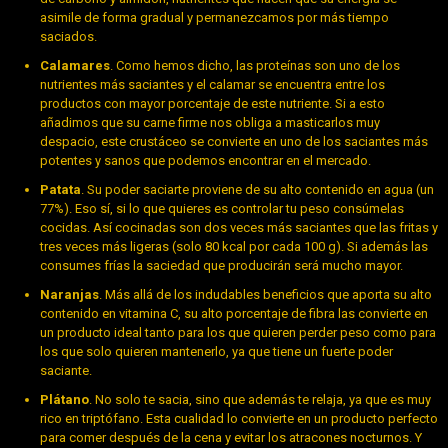
asimile de forma gradual y permanezcamos por más tiempo
saciados.
Calamares
. Como hemos dicho, las proteínas son uno de los
nutrientes más saciantes y el calamar se encuentra entre los
productos con mayor porcentaje de este nutriente. Si a esto
añadimos que su carne firme nos obliga a masticarlos muy
despacio, este crustáceo se convierte en uno de los saciantes más
potentes y sanos que podemos encontrar en el mercado.
Patata
. Su poder saciarte proviene de su alto contenido en agua (un
77%). Eso sí, si lo que quieres es controlar tu peso consúmelas
cocidas. Así cocinadas son dos veces más saciantes que las fritas y
tres veces más ligeras (solo 80 kcal por cada 100 g). Si además las
consumes frías la saciedad que producirán será mucho mayor.
Naranjas
. Más allá de los indudables beneficios que aporta su alto
contenido en vitamina C, su alto porcentaje de fibra las convierte en
un producto ideal tanto para los que quieren perder peso como para
los que solo quieren mantenerlo, ya que tiene un fuerte poder
saciante.
Plátano
. No solo te sacia, sino que además te relaja, ya que es muy
rico en triptófano. Esta cualidad lo convierte en un producto perfecto
para comer después de la cena y evitar los atracones nocturnos. Y