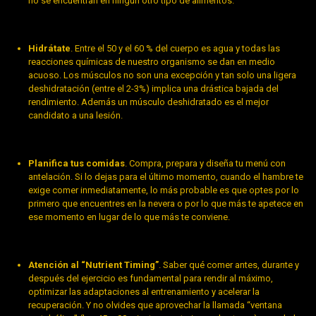
no se encuentran en ningún otro tipo de alimentos.
Hidrátate
. Entre el 50 y el 60 % del cuerpo es agua y todas las
reacciones químicas de nuestro organismo se dan en medio
acuoso. Los músculos no son una excepción y tan solo una ligera
deshidratación (entre el 2-3%) implica una drástica bajada del
rendimiento. Además un músculo deshidratado es el mejor
candidato a una lesión.
Planifica tus comidas
. Compra, prepara y diseña tu menú con
antelación. Si lo dejas para el último momento, cuando el hambre te
exige comer inmediatamente, lo más probable es que optes por lo
primero que encuentres en la nevera o por lo que más te apetece en
ese momento en lugar de lo que más te conviene.
Atención al “Nutrient Timing”
. Saber qué comer antes, durante y
después del ejercicio es fundamental para rendir al máximo,
optimizar las adaptaciones al entrenamiento y acelerar la
recuperación. Y no olvides que aprovechar la llamada “ventana