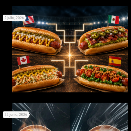
Recetas originales con Picken para no derretirse este
9 julio, 2026
verano
Mundial de Perritos: elige equipo y prepárate para la
22 junio, 2026
competición