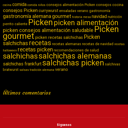
comida
consejos alimentación Picken
consejos cocina
cocina
comida niños
consejos Picken
currywurst
ensaladas verano
gastronomía
gastronomía alemana
gourmet
navidad
nutrición
historia
mesa
Picken
picken alimentación
perrito caliente
Picken
picken consejos alimentación saludable
gourmet
Picken
picken recetas salchichas
recetas
salchichas
recetas alemanas
recetas de navidad
recetas
recetas picken
recomendaciones de salud
halloween
salchichas alemanas
salchichas
salchichas picken
salchichas frankfurt
salchivas
verano
bratwurst
salsas
tradición alemana
Últimos comentarios
Siguenos