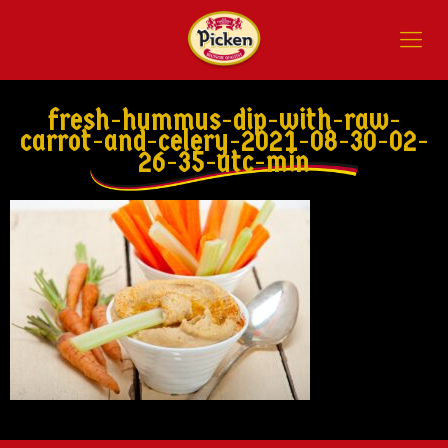
fresh-hummus-dip-with-raw-
carrot-and-celery-2021-08-30-02-
26-35-utc-min