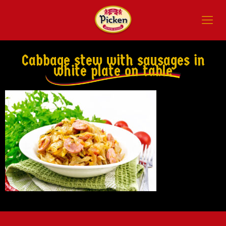
Cabbage stew with sausages in
white plate on table