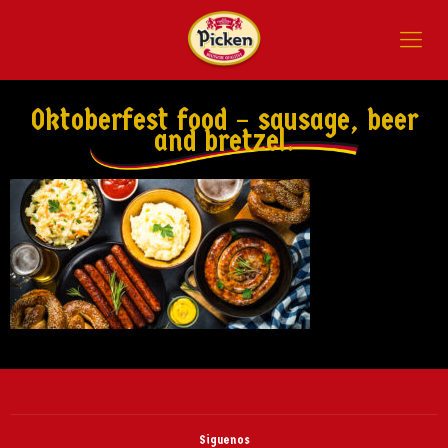
Oktoberfest food – sausage, beer
and bretzel.
Siguenos