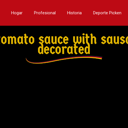
Hogar
Profesional
Historia
Deporte Picken
tomato sauce with saus
decorated