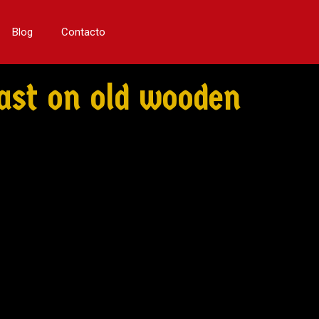
Blog
Contacto
ast on old wooden