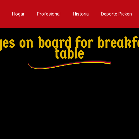
Hogar
Profesional
Historia
Deporte Picken
s on board for breakf
table