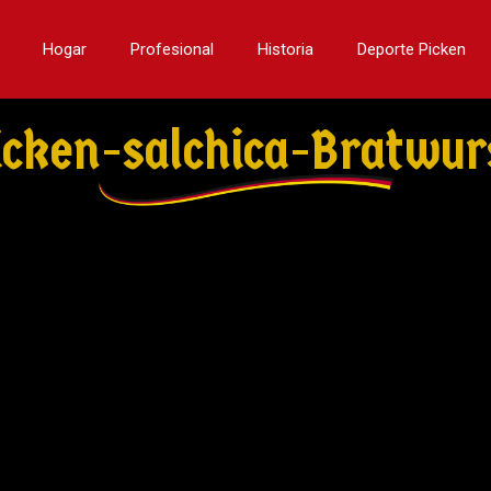
Hogar
Profesional
Historia
Deporte Picken
icken-salchica-Bratwur